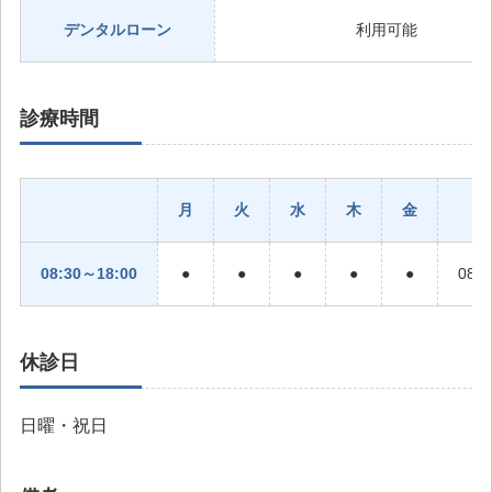
デンタルローン
利用可能
診療時間
月
火
水
木
金
08:30～18:00
●
●
●
●
●
08:
休診日
日曜・祝日