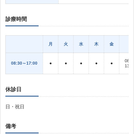
診療時間
月
火
水
木
金
08:
08:30～17:00
●
●
●
●
●
13:
休診日
日・祝日
備考