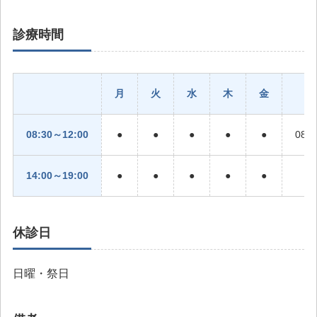
診療時間
月
火
水
木
金
08:30～12:00
●
●
●
●
●
08:
14:00～19:00
●
●
●
●
●
休診日
日曜・祭日