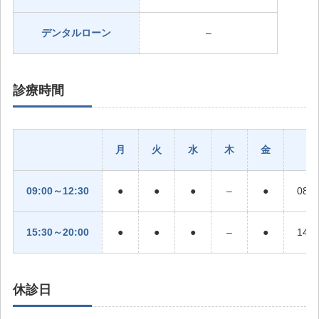
デンタルローン
–
診療時間
月
火
水
木
金
09:00～12:30
●
●
●
–
●
08:
15:30～20:00
●
●
●
–
●
14:
休診日