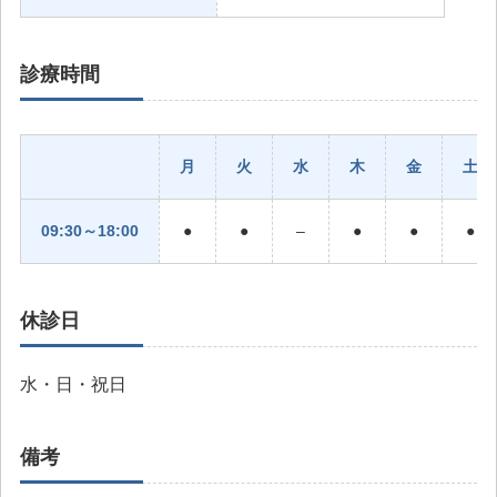
診療時間
月
火
水
木
金
土
09:30～18:00
●
●
–
●
●
●
休診日
水・日・祝日
備考