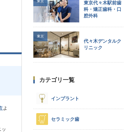
東京
東京代々木駅前歯
科・矯正歯科・口
腔外科
東京
代々木デンタルク
リニック
カテゴリ一覧
インプラント
査
よ
セラミック歯
ニッ