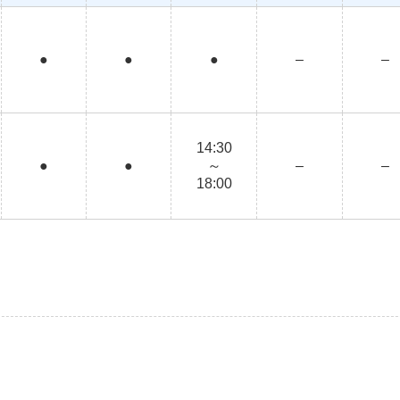
●
●
●
–
–
14:30
●
●
～
–
–
18:00