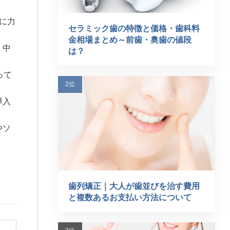
に力
セラミック歯の特徴と価格・歯科料
金相場まとめ～前歯・奥歯の値段
、中
は？
って
導入
やソ
歯列矯正｜大人が歯並びを治す費用
と複数あるお支払い方法について